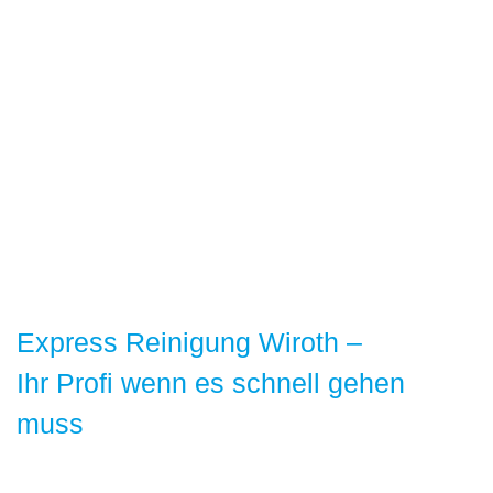
Hol- und
Express Reinigung Wiroth –
Lieferservice
Ihr Profi wenn es schnell gehen
muss
Wir holen Ihre Wäsche