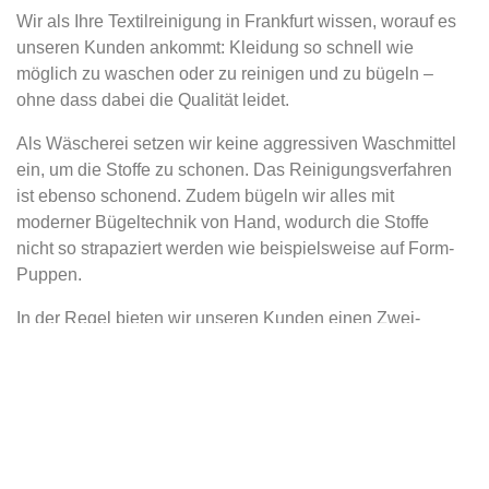
Wir als Ihre Textilreinigung in Frankfurt wissen, worauf es
unseren Kunden ankommt: Kleidung so schnell wie
möglich zu waschen oder zu reinigen und zu bügeln –
ohne dass dabei die Qualität leidet.
Als Wäscherei setzen wir keine aggressiven Waschmittel
ein, um die Stoffe zu schonen. Das Reinigungsverfahren
ist ebenso schonend. Zudem bügeln wir alles mit
moderner Bügeltechnik von Hand, wodurch die Stoffe
nicht so strapaziert werden wie beispielsweise auf Form-
Puppen.
In der Regel bieten wir unseren Kunden einen Zwei-
Tages-Rhythmus an. Was Sie heute bringen, ist
übermorgen zum Abholen bereit.
Da wir seit vielen Jahren unsere Leistungen erfolgreich
in der Gastronomie und Ausstellern auf Messen anbieten,
sind wir darauf eingerichtet, unseren Kunden Kleidung